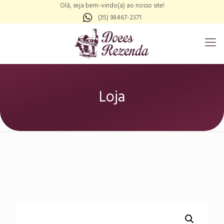
Olá, seja bem-vindo(a) ao nosso site!
(35) 98467-2371
Loja