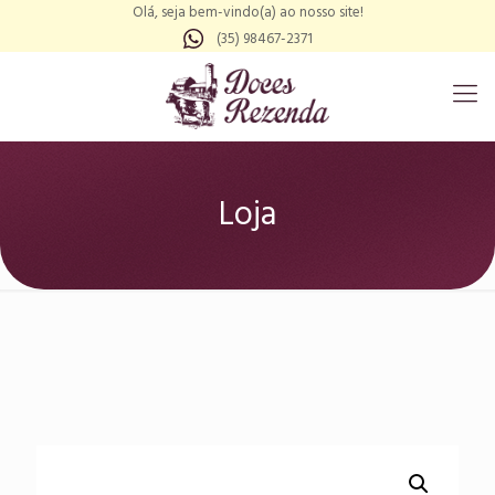
Olá, seja bem-vindo(a) ao nosso site!
(35) 98467-2371
Loja