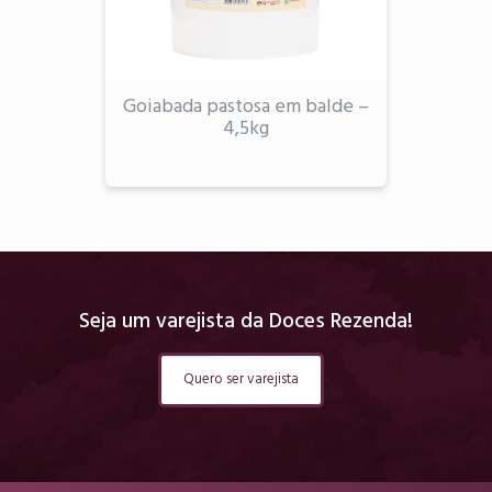
Goiabada pastosa em balde –
4,5kg
Seja um varejista da Doces Rezenda!
Quero ser varejista