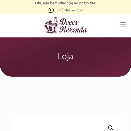
Olá, seja bem-vindo(a) ao nosso site!
(35) 98467-2371
Loja