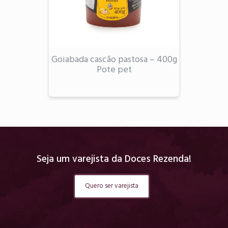
Goiabada cascão pastosa – 400g
Pote pet
Seja um varejista da Doces Rezenda!
Quero ser varejista