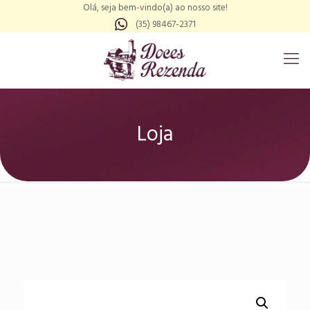
Olá, seja bem-vindo(a) ao nosso site!
(35) 98467-2371
Loja