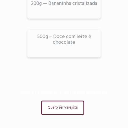
200g — Bananinha cristalizada
500g – Doce com leite e
chocolate
Seja um varejista da Doces Rezenda!
Quero ser varejista