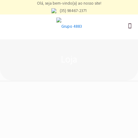
Olá, seja bem-vindo(a) ao nosso site!
(35) 98467-2371
Loja